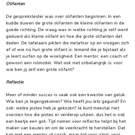
Olifanten
De gespreksleider was over olifanten begonnen. In een
kudde duwen de grote olifanten de kleine olifanten in de
goede richting. De vraag was in welke richting je zelf werd
geduwd als kleine olifant en hoe die grote olifanten dat
deden. De tafelaars pikten die metafoor op en vroegen zich
af of wie nú hun grote olifant is. Iemand die je bijstaat als
je leert surfen op de woeligheid. Een mentor, een coach of
gewoon een rolmodel. Wat ook niet onbelangrijk is: voor
wie ben jij zelf een grote olifant?
Reflectie
Meer of minder succes is vaak ook een kwestie van geluk.
Wie ben je tegengekomen? Wie heeft jou iets gegund? En
ook: welke pistes heb je gekozen? Je kunt meestal niet
overzien hoe die pistes er verderop uitzien, dus het is ook
een beetje een gok. Tijd nemen voor reflectie helpt bij het
maken van keuzes en om de veerkracht te herstellen. Dat
kan met een mentor of coach, maar tijd voor ‘stop’, voor