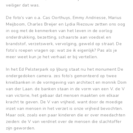
veiliger dat was.
De foto’s van o.a. Cas Oorthuys, Emmy Andriesse, Marius
Meijboom, Charles Breijer en Lydia Riezouw zetten ons oog
in oog met de kenmerken van het leven in de oorlog:
onderdrukking, bezetting, schaarste aan voedsel en
brandstof, verzetswerk, vervolging, geweld op straat. De
foto’s roepen vragen op: wat zie ik eigenlijk? Pas als je
meer weet kun je het verhaal er bij vertellen.
In het Ed Pelsterpark op Ijburg staat nu het monument De
ondergedoken camera. zes foto’s gemonteerd op twee
knielbanken in de vormgeving van architect en monnik Dom
van der Laan. de banken staan in de vorm van een V. de V
van victorie, het gebaar dat mensen maakten om elkaar
kracht te geven. De V van vrijheid, want door de moedige
inzet van mensen in het verzet is onze vrijheid bevochten.
Maar ook, zoals een paar kinderen die er over meedachten
zeiden: de V van verdriet over de mensen die slachtoffer
zijn geworden.