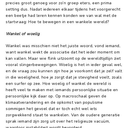
precies groot genoeg voor zo’n groep eters, een prima
setting dus. Nadat iedereen elkaar tijdens het voorgerecht
een beetje had leren kennen konden we van wal met de
startvraag: Hoe te bewegen in een wankele wereld?
Wankel of woelig
Wankel was misschien niet het juiste woord, vond iemand,
want wankel wekt de associatie dat het ieder moment om
kan vallen. Maar wie flink uitzoomt op de wereldtijdlijn ziet
vooral slingerbewegingen. Woelig is het in ieder geval wel,
en de vraag zou kunnen zijn hoe je voorkomt dat je zelf valt
in die woeligheid, hoe je zorgt dat je stevigheid voelt, zoals
een surfer op zee. Hoe woelig of wankel de wereld is
heeft veel te maken met iemands persoonlijke situatie en
persoonlijke kijk daar op. Op macroschaal geven de
klimaatverandering en de opkomst van populisme
sommigen het gevoel dat er toch echt wel iets
zorgwekkend staat te wankelen. Van de oudere generatie
sprak iemand zijn zorg uit over het religieuze vacuüm,
waardoor instabiliteit wordt bevorderd.